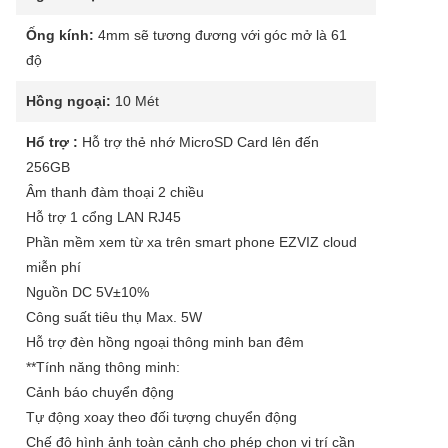
Ống kính:
4mm sẽ tương đương với góc mở là 61
độ
Hồng ngoại:
10 Mét
Hổ trợ :
Hỗ trợ thẻ nhớ MicroSD Card lên đến
256GB
Âm thanh đàm thoại 2 chiều
Hỗ trợ 1 cổng LAN RJ45
Phần mềm xem từ xa trên smart phone EZVIZ cloud
miễn phí
Nguồn DC 5V±10%
Công suất tiêu thụ Max. 5W
Hỗ trợ đèn hồng ngoại thông minh ban đêm
**Tính năng thông minh:
Cảnh báo chuyển động
Tự động xoay theo đối tượng chuyển động
Chế độ hình ảnh toàn cảnh cho phép chọn vị trí cần