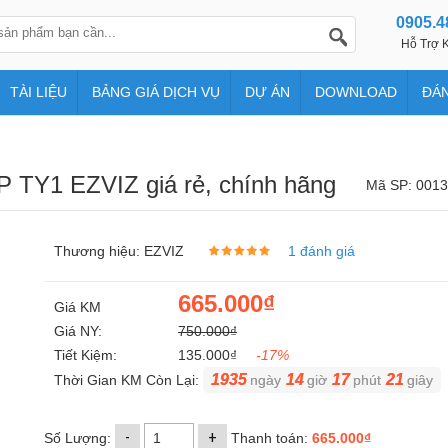
0905.4
Hỗ Trợ K
TÀI LIỆU
BẢNG GIÁ DỊCH VỤ
DỰ ÁN
DOWNLOAD
ĐÁN
P TY1 EZVIZ giá rẻ, chính hãng
Mã SP: 001
Thương hiệu: EZVIZ
1 đánh giá
665.000₫
Giá KM
Giá NY:
750.000₫
Tiết Kiệm:
135.000₫
-17%
1935
14
17
20
Thời Gian KM Còn Lại:
ngày
giờ
phút
giây
-
+
Số Lượng:
Thanh toán:
665.000₫