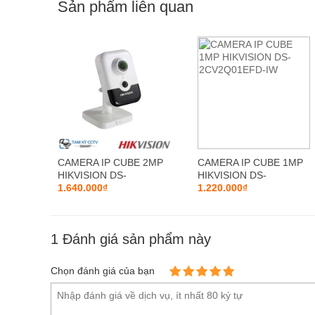
Sản phẩm liên quan
Không có điểm mù
Theo dõi mọi ngóc ngách chỉ với một camera wifi k
quát tối đa, bạn sẽ không bỏ sót bất cứ chi tiết nào.
CAMERA IP CUBE 2MP
CAMERA IP CUBE 1MP
HIKVISION DS-
HIKVISION DS-
2CD2421G0-IW
1.640.000₫
2CV2Q01EFD-IW
1.220.000₫
1
Đánh giá sản phẩm này
Chọn đánh giá của bạn