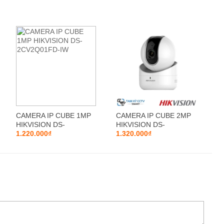
hông dây TY1. Góc quan sát mở rộng 360 độ đảm bảo bao
CAMERA IP CUBE 1MP
CAMERA IP CUBE 2MP
HIKVISION DS-
HIKVISION DS-
2CV2Q01FD-IW
1.220.000₫
2CV2Q21FD-IW(B
1.320.000₫