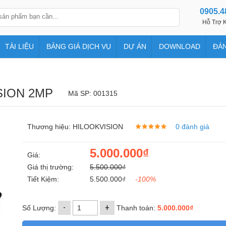
0905.4
Hỗ Trợ K
TÀI LIỆU
BẢNG GIÁ DỊCH VỤ
DỰ ÁN
DOWNLOAD
ĐÁN
SION 2MP
Mã SP: 001315
Thương hiệu: HILOOKVISION
0 đánh giá
5.000.000₫
Giá:
Giá thị trường:
5.500.000₫
Tiết Kiệm:
5.500.000₫
-100%
-
+
Số Lượng:
Thanh toán:
5.000.000₫