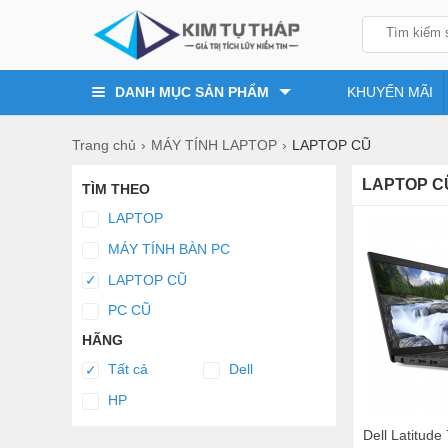
DANH MỤC SẢN PHẨM
KHUYẾN MÃI
Trang chủ
MÁY TÍNH LAPTOP
LAPTOP CŨ
LAPTOP C
TÌM THEO
LAPTOP
MÁY TÍNH BÀN PC
LAPTOP CŨ
✓
PC CŨ
HÃNG
Tất cả
Dell
✓
HP
Dell Latitude