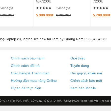
/i5-7200U
7200U
0 đánh giá
0 đánh giá
5.900.000₫
5.700.000₫
7.200.000₫
6.300.000₫
loại laptop củ, laptop like new tại Tam Kỳ Quảng Nam 0935.42.42.82
Chính sách bảo hành
Giới thiệu
Chính sách đổi trả
Tuyển dụng
Giao hàng & Thanh toán
Gửi góp ý, khiếu nại
Hướng dẫn mua hàng Online
Chính sách bảo mật
Dự án đã thực hiện
Xem bản Mobile
ÔNG TY TNHH GIẢI PHÁP CÔNG NGHỆ KIM TỰ THÁP Copyright, All Rights Reserved. Themes 