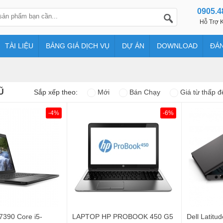
0905.4
Hỗ Trợ K
TÀI LIỆU
BẢNG GIÁ DỊCH VỤ
DỰ ÁN
DOWNLOAD
ĐÁN
Ũ
Sắp xếp theo:
Mới
Bán Chạy
Giá từ thấp đ
-4%
-6%
 7390 Core i5-
LAPTOP HP PROBOOK 450 G5
Dell Latitu