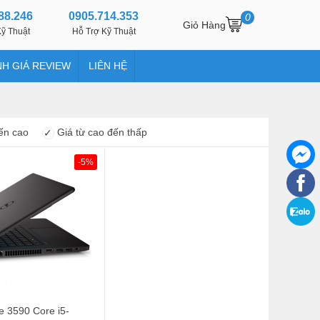
88.246
0905.714.353
0
Giỏ Hàng
ỹ Thuật
Hỗ Trợ Kỹ Thuật
H GIÁ REVIEW
LIÊN HỆ
ến cao
Giá từ cao đến thấp
✓
-5%
de 3590 Core i5-